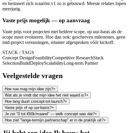
en herinnert zich waaróm v1 zo is gebouwd. Meeste relaties lopen
meerjarig.
Vaste prijs mogelijk — op aanvraag
Vaste prijs voor projecten met heldere scope, op uur-basis als de
scope moet evolueren. Hoe dan ook: geschreven milestones, geen
mid-project verrassingen, retainer afgesproken vóór kickoff.
STACK / TAGS
Concept Design
Feasibility
Competitive Research
Stack
Selection
Build
Deploy
Scalability
Long-term Partner
Veelgestelde vragen
Hoe ruw mag mijn idee zijn?
+
Wat als je vindt dat mijn idee het niet waard is?
+
Hoe lang duurt concept-tot-launch?
+
Vaste prijs of op uur-basis?
+
Je zei "0 tot €60k/maand" — welk concept was dat?
+
Hoe ziet "lange-termijn partnerschap" er in de praktijk uit?
+