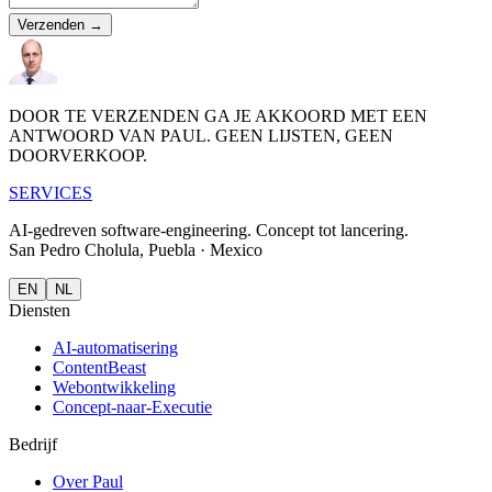
Verzenden →
DOOR TE VERZENDEN GA JE AKKOORD MET EEN
ANTWOORD VAN PAUL. GEEN LIJSTEN, GEEN
DOORVERKOOP.
S
E
R
V
I
CES
AI-gedreven software-engineering.
Concept tot lancering.
San Pedro Cholula, Puebla · Mexico
EN
NL
Diensten
AI-automatisering
ContentBeast
Webontwikkeling
Concept-naar-Executie
Bedrijf
Over Paul