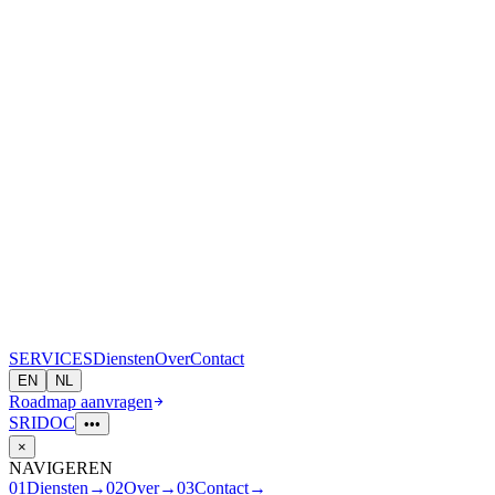
S
E
R
V
I
CES
Diensten
Over
Contact
EN
NL
Roadmap aanvragen
SRI
D
O
C
•••
×
NAVIGEREN
01
Diensten
→
02
Over
→
03
Contact
→