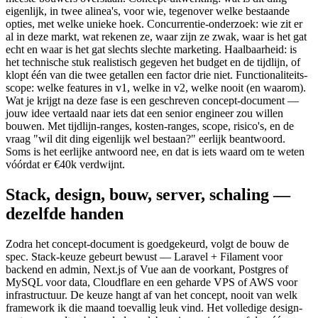
eigenlijk, in twee alinea's, voor wie, tegenover welke bestaande
opties, met welke unieke hoek. Concurrentie-onderzoek: wie zit er
al in deze markt, wat rekenen ze, waar zijn ze zwak, waar is het gat
echt en waar is het gat slechts slechte marketing. Haalbaarheid: is
het technische stuk realistisch gegeven het budget en de tijdlijn, of
klopt één van die twee getallen een factor drie niet. Functionaliteits-
scope: welke features in v1, welke in v2, welke nooit (en waarom).
Wat je krijgt na deze fase is een geschreven concept-document —
jouw idee vertaald naar iets dat een senior engineer zou willen
bouwen. Met tijdlijn-ranges, kosten-ranges, scope, risico's, en de
vraag "wil dit ding eigenlijk wel bestaan?" eerlijk beantwoord.
Soms is het eerlijke antwoord nee, en dat is iets waard om te weten
vóórdat er €40k verdwijnt.
Stack, design, bouw, server, schaling —
dezelfde handen
Zodra het concept-document is goedgekeurd, volgt de bouw de
spec. Stack-keuze gebeurt bewust — Laravel + Filament voor
backend en admin, Next.js of Vue aan de voorkant, Postgres of
MySQL voor data, Cloudflare en een geharde VPS of AWS voor
infrastructuur. De keuze hangt af van het concept, nooit van welk
framework ik die maand toevallig leuk vind. Het volledige design-