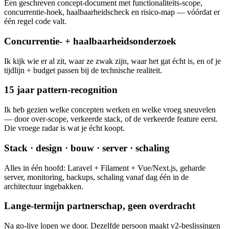
Een geschreven concept-document met functionaliteits-scope,
concurrentie-hoek, haalbaarheidscheck en risico-map — vóórdat er
één regel code valt.
Concurrentie- + haalbaarheidsonderzoek
Ik kijk wie er al zit, waar ze zwak zijn, waar het gat écht is, en of je
tijdlijn + budget passen bij de technische realiteit.
15 jaar pattern-recognition
Ik heb gezien welke concepten werken en welke vroeg sneuvelen
— door over-scope, verkeerde stack, of de verkeerde feature eerst.
Die vroege radar is wat je écht koopt.
Stack · design · bouw · server · schaling
Alles in één hoofd: Laravel + Filament + Vue/Next.js, geharde
server, monitoring, backups, schaling vanaf dag één in de
architectuur ingebakken.
Lange-termijn partnerschap, geen overdracht
Na go-live lopen we door. Dezelfde persoon maakt v2-beslissingen