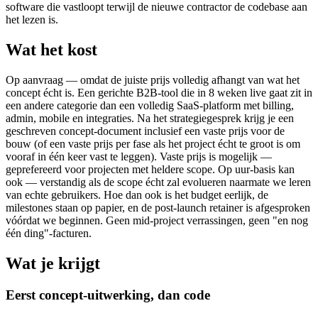
software die vastloopt terwijl de nieuwe contractor de codebase aan
het lezen is.
Wat het kost
Op aanvraag — omdat de juiste prijs volledig afhangt van wat het
concept écht is. Een gerichte B2B-tool die in 8 weken live gaat zit in
een andere categorie dan een volledig SaaS-platform met billing,
admin, mobile en integraties. Na het strategiegesprek krijg je een
geschreven concept-document inclusief een vaste prijs voor de
bouw (of een vaste prijs per fase als het project écht te groot is om
vooraf in één keer vast te leggen). Vaste prijs is mogelijk —
geprefereerd voor projecten met heldere scope. Op uur-basis kan
ook — verstandig als de scope écht zal evolueren naarmate we leren
van echte gebruikers. Hoe dan ook is het budget eerlijk, de
milestones staan op papier, en de post-launch retainer is afgesproken
vóórdat we beginnen. Geen mid-project verrassingen, geen "en nog
één ding"-facturen.
Wat je krijgt
Eerst concept-uitwerking, dan code