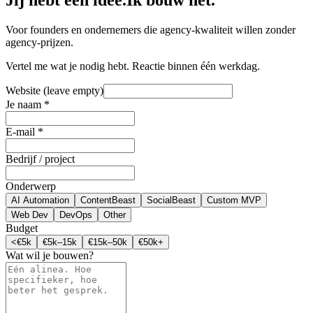
Jij hebt een idee.
Ik bouw het.
Voor founders en ondernemers die agency-kwaliteit willen zonder
agency-prijzen.
Vertel me wat je nodig hebt. Reactie binnen één werkdag.
Website (leave empty)
Je naam *
E-mail *
Bedrijf / project
Onderwerp
AI Automation
ContentBeast
SocialBeast
Custom MVP
Web Dev
DevOps
Other
Budget
<€5k
€5k–15k
€15k–50k
€50k+
Wat wil je bouwen?