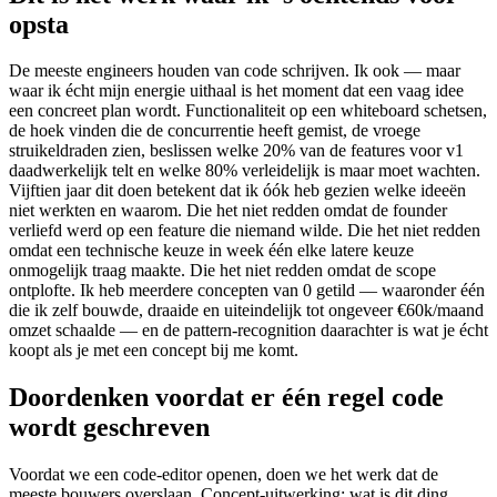
opsta
De meeste engineers houden van code schrijven. Ik ook — maar
waar ik écht mijn energie uithaal is het moment dat een vaag idee
een concreet plan wordt. Functionaliteit op een whiteboard schetsen,
de hoek vinden die de concurrentie heeft gemist, de vroege
struikeldraden zien, beslissen welke 20% van de features voor v1
daadwerkelijk telt en welke 80% verleidelijk is maar moet wachten.
Vijftien jaar dit doen betekent dat ik óók heb gezien welke ideeën
niet werkten en waarom. Die het niet redden omdat de founder
verliefd werd op een feature die niemand wilde. Die het niet redden
omdat een technische keuze in week één elke latere keuze
onmogelijk traag maakte. Die het niet redden omdat de scope
ontplofte. Ik heb meerdere concepten van 0 getild — waaronder één
die ik zelf bouwde, draaide en uiteindelijk tot ongeveer €60k/maand
omzet schaalde — en de pattern-recognition daarachter is wat je écht
koopt als je met een concept bij me komt.
Doordenken voordat er één regel code
wordt geschreven
Voordat we een code-editor openen, doen we het werk dat de
meeste bouwers overslaan. Concept-uitwerking: wat is dit ding