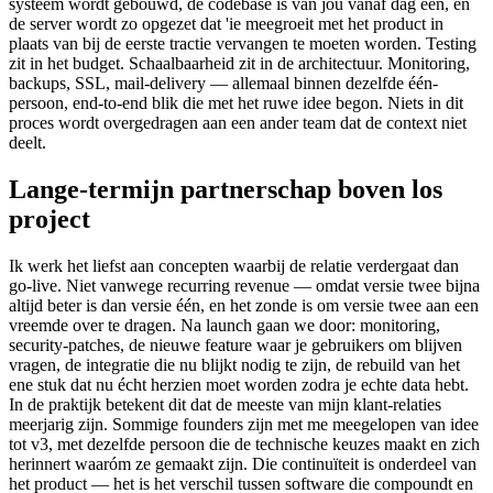
systeem wordt gebouwd, de codebase is van jou vanaf dag één, en
de server wordt zo opgezet dat 'ie meegroeit met het product in
plaats van bij de eerste tractie vervangen te moeten worden. Testing
zit in het budget. Schaalbaarheid zit in de architectuur. Monitoring,
backups, SSL, mail-delivery — allemaal binnen dezelfde één-
persoon, end-to-end blik die met het ruwe idee begon. Niets in dit
proces wordt overgedragen aan een ander team dat de context niet
deelt.
Lange-termijn partnerschap boven los
project
Ik werk het liefst aan concepten waarbij de relatie verdergaat dan
go-live. Niet vanwege recurring revenue — omdat versie twee bijna
altijd beter is dan versie één, en het zonde is om versie twee aan een
vreemde over te dragen. Na launch gaan we door: monitoring,
security-patches, de nieuwe feature waar je gebruikers om blijven
vragen, de integratie die nu blijkt nodig te zijn, de rebuild van het
ene stuk dat nu écht herzien moet worden zodra je echte data hebt.
In de praktijk betekent dit dat de meeste van mijn klant-relaties
meerjarig zijn. Sommige founders zijn met me meegelopen van idee
tot v3, met dezelfde persoon die de technische keuzes maakt en zich
herinnert waaróm ze gemaakt zijn. Die continuïteit is onderdeel van
het product — het is het verschil tussen software die compoundt en