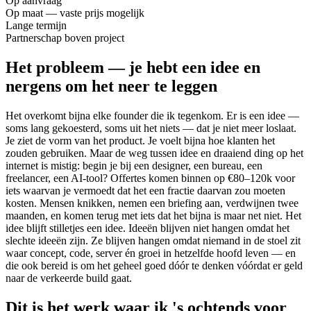
Op aanvraag
Op maat — vaste prijs mogelijk
Lange termijn
Partnerschap boven project
Het probleem — je hebt een idee en
nergens om het neer te leggen
Het overkomt bijna elke founder die ik tegenkom. Er is een idee —
soms lang gekoesterd, soms uit het niets — dat je niet meer loslaat.
Je ziet de vorm van het product. Je voelt bijna hoe klanten het
zouden gebruiken. Maar de weg tussen idee en draaiend ding op het
internet is mistig: begin je bij een designer, een bureau, een
freelancer, een AI-tool? Offertes komen binnen op €80–120k voor
iets waarvan je vermoedt dat het een fractie daarvan zou moeten
kosten. Mensen knikken, nemen een briefing aan, verdwijnen twee
maanden, en komen terug met iets dat het bijna is maar net niet. Het
idee blijft stilletjes een idee. Ideeën blijven niet hangen omdat het
slechte ideeën zijn. Ze blijven hangen omdat niemand in de stoel zit
waar concept, code, server én groei in hetzelfde hoofd leven — en
die ook bereid is om het geheel goed dóór te denken vóórdat er geld
naar de verkeerde build gaat.
Dit is het werk waar ik 's ochtends voor