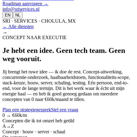
Roadmap aanvragen
→
info@sriservices.nl
EN
NL
SRI · SERVICES · CHOLULA, MX
← Alle diensten
→
CONCEPT NAAR EXECUTIE
Je hebt een idee. Geen tech team. Geen
weg vooruit.
Jij brengt het ruwe idee — ik doe de rest. Concept-uitwerking,
concurrentie-onderzoek, haalbaarheidstoets, functionaliteits-scope,
stack-keuze, bouw, server, schaling, testing. Eén persoon, end-to-
end, voor de lange termijn. Dit is het werk waar ik écht uit mijn
energie haal — en heb ik goed genoeg gedaan om meerdere
concepten van 0 naar €60k/maand te tillen.
Plan een strategiegesprek
Stel een vraag
0 → €60k/m
Concepten die ik tot omzet heb getild
A→Z
Concept · bouw · server · schaal